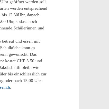
5
Uhr geöffnet werden soll.
gärten werden
entsprechend
 bis 12
:
30
Uhr, danach
:
00
Uhr, sodass noch
ohnende Schüler
innen und
 betreut und essen mit
 Schulküche kann es
wenn gewünscht. Das
ot kostet
CHF
3.50 und
Jakobshüttli bleibt wie
ler bis einschliesslich zur
ag oder nach 15
:
00
Uhr
sel.ch
.