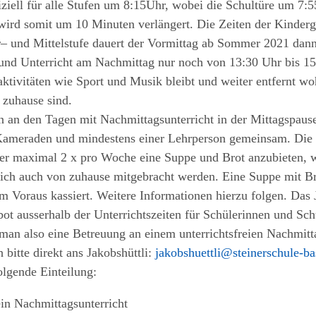
ziell für alle Stufen um 8
:
15
Uhr, wobei die
Schultüre um 7
:
5
wird somit um 10 Minuten verlängert.
Die Zeiten der Kinder
r
–
und Mittelstufe dauert der Vor
mittag ab Sommer
2021
dann
und Unterricht am Nachmittag nur
noch von 13
:
30
Uhr bis 15
taktivitäten wie Sport und Mu
sik bleibt und weiter entfernt w
 zu
hause
sind.
en an den Tagen mit Nachmittagsun
terricht in der
Mittagspause
 Kameraden
und mindestens einer Lehrperson gemeinsam. Die
üler maximal 2 x pro Woche eine Suppe und Brot
anzubieten, 
lich auch von
z
uhause mitgebracht werden. Eine Suppe mit Br
im Voraus kassiert. Weitere Informatio
nen hierzu folgen.
Das 
bot ausser
halb der
Unterrichtszeiten für Schülerinnen und Schü
 man also eine Betreuung an einem unterrichts
freien Nachmitt
 bitte
direkt ans
Jakobshüttli:
jakobshuettli@steinerschule-ba
olgende Einteilung:
ein Nachmittagsunterricht