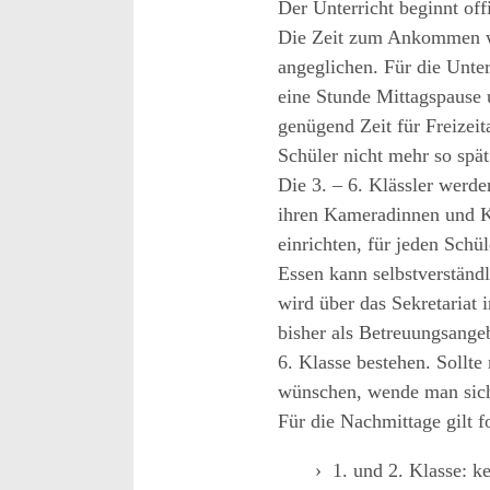
Der Unterricht beginnt offi
Die Zeit zum Ankommen
angeglichen.
Für die Unte
eine Stunde Mittags
pause 
genügend Zeit für Freizei
Schüler
nicht
mehr so spät
Die 3.
–
6. Klässler werd
ihren Kamerad
innen und
einrichten, für jeden Sch
Ess
en kann selbstverständ
wird über das Sekretariat 
bisher als Betreuungsange
6.
Klasse bestehen. Sollte
wünschen, wende man sich
Für die Nachmittage gilt f
1. und 2. Klasse: k