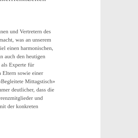
nnen und Vertretern
des
macht, was an unse
rem
iel einen harmonischen,
an auch den
heutigen
als Experte für
n Eltern
sowie einer
«Begleitete Mittagstisch»
mmer deutlicher, dass
die
renzmitglieder und
mit der konkreten