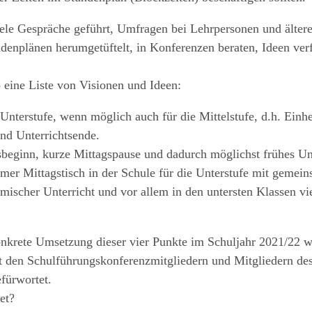
ele Gespräche geführt, Umfragen bei Lehrper
sonen und älter
ndenplänen
herumgetüftelt, in Konferenzen beraten, Ideen ve
 eine Liste von Visionen und Ideen:
 Unterstufe, wenn möglich auch für die Mittel
stufe, d.h. Einh
nd Unterrichtsende.
tsbeginn, kurze Mittagspause und dadurch mög
lichst frühes U
mer Mittagstisch in der Schule für die Unter
stufe mit gemei
hm
ischer Unterricht und vor allem in den unters
ten Klassen v
onkrete Umsetzung dieser vier Punkte im Schul
jahr 2021/22 
t
den
Schulführungskonferenzmitglie
dern und Mitgliedern de
fürwortet.
et?