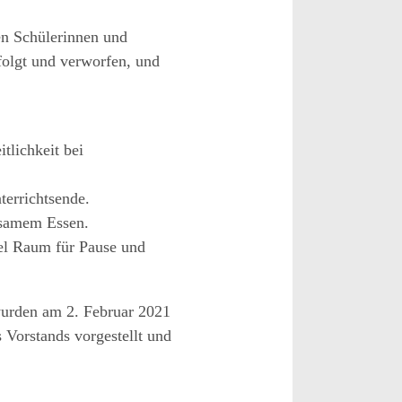
en Schüler
innen
und
rfolgt und verworfen,
u
nd
e
itlichkeit bei
nterrichtsende.
nsamem Essen.
iel Raum für Pause und
wurden am 2. Februar 2021
s Vorstands
vorge
stellt und