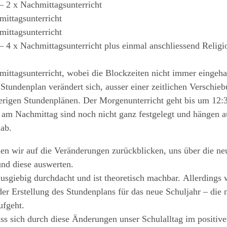
–
2
x
Nachmittagsunterricht
mittagsunterricht
mittagsunterricht
–
4
x Nachmittagsunterricht plus einmal anschliessend
Religi
mittagsunterricht, wobei die Blockzeiten nicht immer
eingeha
 Stundenplan verändert sich
,
ausser einer zeitlichen
Verschieb
erigen Stundenplä
nen. Der Morgenunterricht geht bis um 12
:
n am Nachmittag
sind noch nicht ganz festgelegt und hängen
a
ab.
len wir auf die Veränderungen zurückblicken,
uns über die n
nd diese aus
werten.
sgiebig durchdacht und ist theoretisch mach
bar.
Allerdings w
der Erstel
lung des Stundenplans für das neue Schuljahr
–
die 
ufgeht.
ass sich durch diese Änderungen unser Schulall
tag im positiv