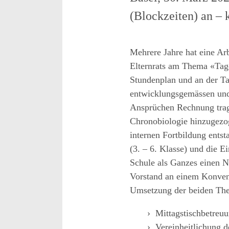
(Blockzeiten) an – k
Mehrere Jahre hat eine Ar
Elternrats am Thema «Tag
Stundenplan und an der Ta
entwicklungsgemässen u
Ansprüchen Rechnung trag
Chronobiologie hinzugez
in
ternen Fortbildung ents
(3.
–
6. Klasse) und die Ei
Schule als Ganzes e
inen N
Vorstand an einem Konve
Umsetzung der beiden Th
Mittagstischbetreu
Vereinheitl
ichung d