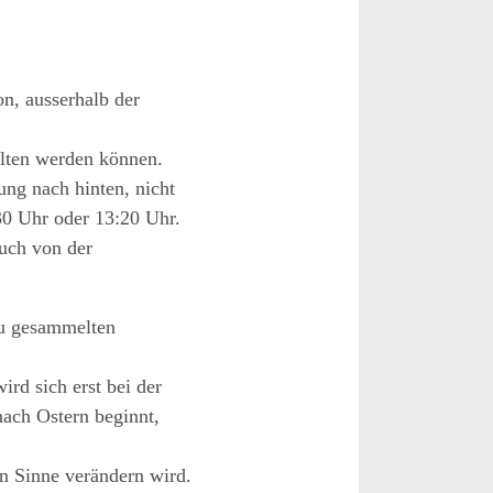
on, ausserhalb der
lten werden können.
ung nach hinten
,
nicht
30
Uhr oder 13
:
20 Uhr.
uch von der
eu gesammelten
ird sich erst bei der
nach Ostern beginnt,
en Sinne verändern wird.