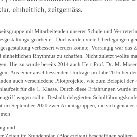
lar, einheitlich, zeitgemäss.
beitsgruppe mit Mitarbeite
nden
unserer Schule
und Vertreter
i
esgestal
tung» gearbeitet. Dort wurden viele Überlegungen ge
gesgestaltung verbessert werden könnte.
Vorrangig war das Z
nd
einheitlichen
Rhythmus zu schaffen. Nicht zuletzt wollte m
en. Hierzu wurde bereits 2014 auch
Herr Prof. Dr. M. Moser 
ogen. Aus
einer anschliessenden Umfrage im Jahr 2015 bei de
tanden auch verschiedene Pilotprojekte, wie zum
Beispiel der 
nlaufzeit
für die 1. Klasse. Durch diese Erfahrungen wurde i
eugriff wagen sollte. Deshalb delegierten
Schulführungskonfe
nt im
September 2020 zwei Arbeitsgruppen, die sich genauer 
emen
ung
und
er Zeiten im Stundenplan (Blockzeiten)
beschäftigen sollten.