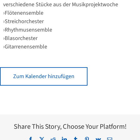
verschiedene Stücke aus der Musikprojektwoche
Flötenensemble
Streichorchester
Rhythmusensemble
Blasorchester
Gitarrenensemble
Zum Kalender hinzufügen
Share This Story, Choose Your Platform!
Facebook
X
Reddit
LinkedIn
Tumblr
Pinterest
Vk
E-