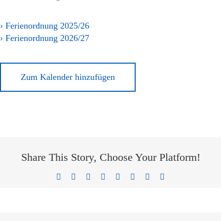
› Ferienordnung 2025/26
› Ferienordnung 2026/27
Zum Kalender hinzufügen
Share This Story, Choose Your Platform!
Facebook
X
Reddit
LinkedIn
Tumblr
Pinterest
Vk
E-
Mail