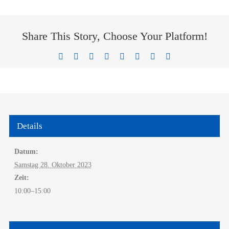
Share This Story, Choose Your Platform!
Facebook
X
Reddit
LinkedIn
Tumblr
Pinterest
Vk
E-
Mail
Details
Datum:
Samstag 28. Oktober 2023
Zeit:
10:00–15:00